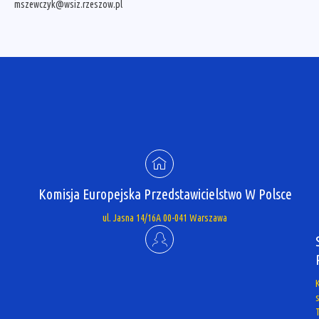
mszewczyk@wsiz.rzeszow.pl
Komisja Europejska Przedstawicielstwo W Polsce
ul. Jasna 14/16A 00-041 Warszawa
s