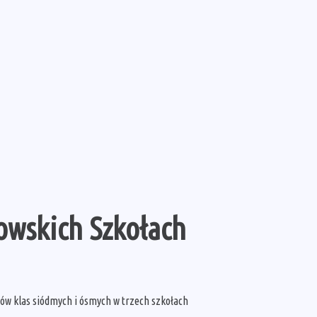
owskich Szkołach
iów klas siódmych i ósmych w trzech szkołach