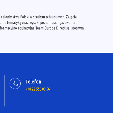
 członkostwa Polski w strukturach unijnych. Zajęcia
owanie tematyką oraz wysoki poziom zaangażowania
informacyjno-edukacyjne Team Europe Direct są istotnym
Telefon
+48 22 556 89 56